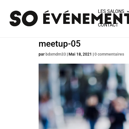
LES SALONS
CONTACT
meetup-05
par
bdxmdm33
|
Mai 18, 2021
|
0 commentaires