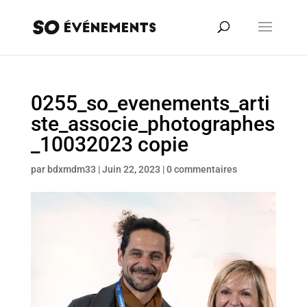
0255_so_evenements_arti
ste_associe_photographes
_10032023 copie
par
bdxmdm33
|
Juin 22, 2023
|
0 commentaires