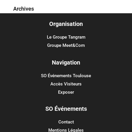
Archives
Organisation
Catégories
Aucune catégorie
Le Groupe Tangram
Groupe Meet&Com
Méta
Connexion
Navigation
Flux des publications
SO Événements Toulouse
Flux des commentaires
Accès Visiteurs
Site de WordPress-FR
Exposer
SO Événements
Contact
Mentions Légales