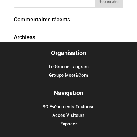
Commentaires récents
Archives
Organisation
Catégories
Aucune catégorie
Le Groupe Tangram
Groupe Meet&Com
Méta
Connexion
Navigation
Flux des publications
SO Événements Toulouse
Flux des commentaires
Accès Visiteurs
Site de WordPress-FR
Exposer