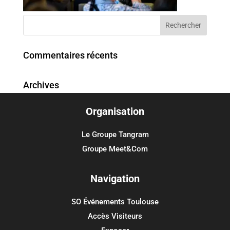
Commentaires récents
Archives
Organisation
Catégories
Aucune catégorie
Le Groupe Tangram
Groupe Meet&Com
Méta
Connexion
Navigation
Flux des publications
SO Événements Toulouse
Flux des commentaires
Accès Visiteurs
Site de WordPress-FR