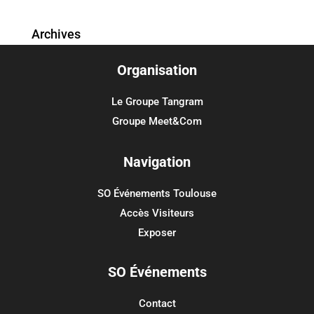
Archives
Organisation
Catégories
Aucune catégorie
Le Groupe Tangram
Groupe Meet&Com
Méta
Connexion
Navigation
Flux des publications
SO Événements Toulouse
Flux des commentaires
Accès Visiteurs
Site de WordPress-FR
Exposer
SO Événements
Contact