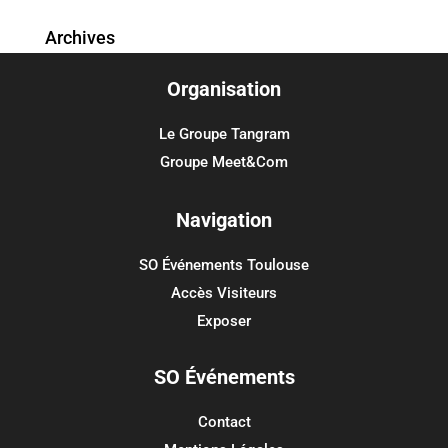
Archives
Organisation
Catégories
Aucune catégorie
Le Groupe Tangram
Groupe Meet&Com
Méta
Connexion
Navigation
Flux des publications
SO Événements Toulouse
Flux des commentaires
Accès Visiteurs
Site de WordPress-FR
Exposer
SO Événements
Contact