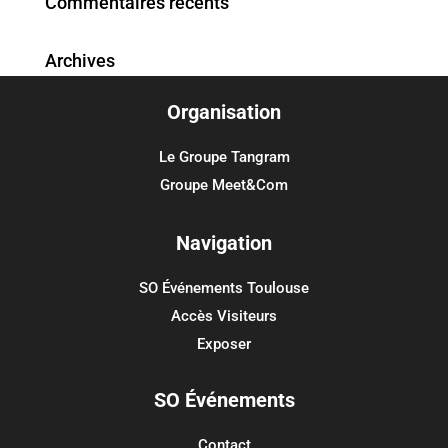
Commentaires récents
Archives
Organisation
Catégories
Aucune catégorie
Le Groupe Tangram
Groupe Meet&Com
Méta
Connexion
Navigation
Flux des publications
SO Événements Toulouse
Flux des commentaires
Accès Visiteurs
Site de WordPress-FR
Exposer
SO Événements
Contact